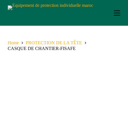
S
k
i
p
t
o
c
o
Home
PROTECTION DE LA TÊTE
n
CASQUE DE CHANTIER-FISAFE
t
e
n
t