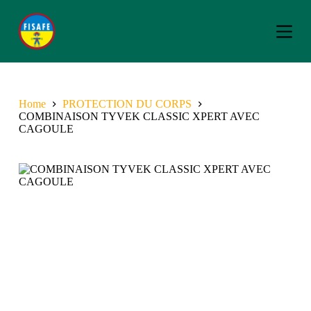
S
k
i
p
t
o
c
o
Home
PROTECTION DU CORPS
n
COMBINAISON TYVEK CLASSIC XPERT AVEC
t
CAGOULE
e
n
t