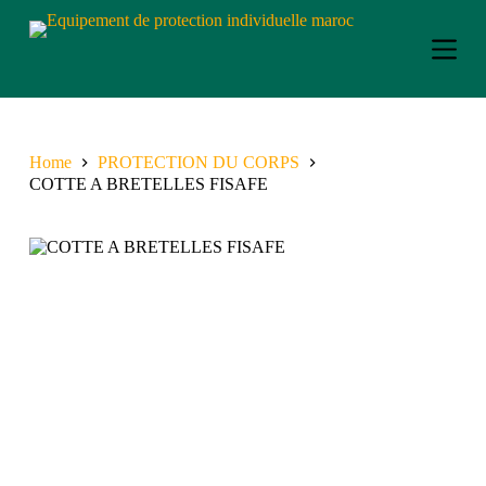
S
k
i
p
t
o
c
o
Home
PROTECTION DU CORPS
n
COTTE A BRETELLES FISAFE
t
e
n
t