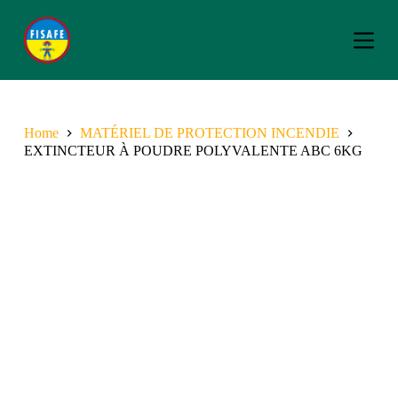
S
k
i
p
t
o
c
o
Home
MATÉRIEL DE PROTECTION INCENDIE
n
EXTINCTEUR À POUDRE POLYVALENTE ABC 6KG
t
e
n
t