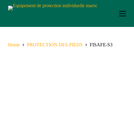
S
k
i
p
t
o
c
o
Home
PROTECTION DES PIEDS
FISAFE-S3
n
t
e
n
t