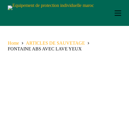
S
k
i
p
t
o
c
o
Home
ARTICLES DE SAUVETAGE
n
FONTAINE ABS AVEC LAVE YEUX
t
e
n
t