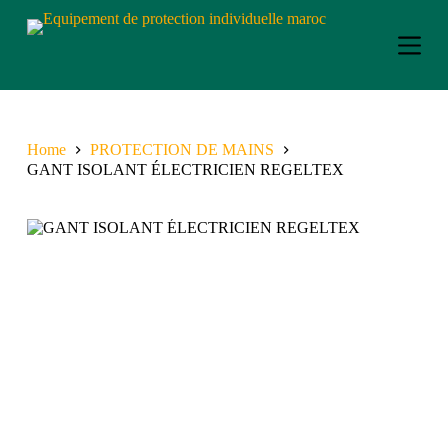
S
k
i
p
t
o
c
o
Home
PROTECTION DE MAINS
n
GANT ISOLANT ÉLECTRICIEN REGELTEX
t
e
n
t