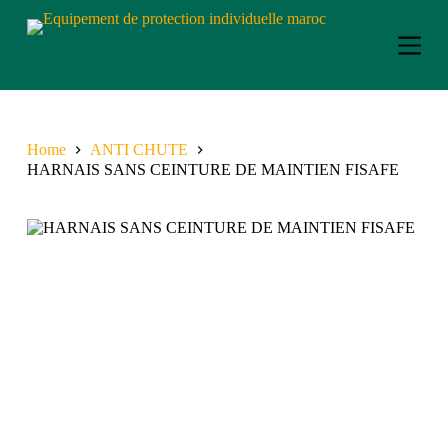
S
k
i
p
t
o
c
o
Home
ANTI CHUTE
n
HARNAIS SANS CEINTURE DE MAINTIEN FISAFE
t
e
n
t